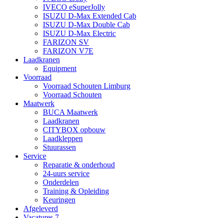
IVECO eSuperJolly
ISUZU D-Max Extended Cab
ISUZU D-Max Double Cab
ISUZU D-Max Electric
FARIZON SV
FARIZON V7E
Laadkranen
Equipment
Voorraad
Voorraad Schouten Limburg
Voorraad Schouten
Maatwerk
BUCA Maatwerk
Laadkranen
CITYBOX opbouw
Laadkleppen
Stuurassen
Service
Reparatie & onderhoud
24-uurs service
Onderdelen
Training & Opleiding
Keuringen
Afgeleverd
Vacatures
7