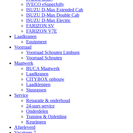
IVECO eSuperJolly
ISUZU D-Max Extended Cab
ISUZU D-Max Double Cab
ISUZU D-Max Electric
FARIZON SV
FARIZON V7E
Laadkranen
Equipment
Voorraad
Voorraad Schouten Limburg
Voorraad Schouten
Maatwerk
BUCA Maatwerk
Laadkranen
CITYBOX opbouw
Laadkleppen
Stuurassen
Service
Reparatie & onderhoud
24-uurs service
Onderdelen
Training & Opleiding
Keuringen
Afgeleverd
Vacatures
7